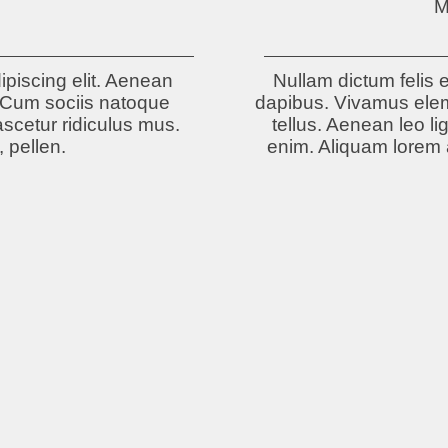
e
M
piscing elit. Aenean
Nullam dictum felis e
 Cum sociis natoque
dapibus. Vivamus elem
scetur ridiculus mus.
tellus. Aenean leo lig
, pellen.
enim. Aliquam lorem an