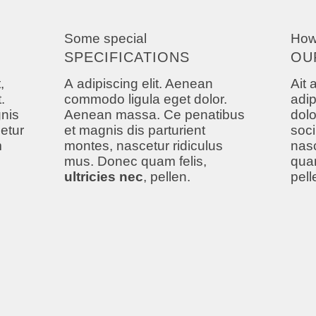
Some special
How
SPECIFICATIONS
OU
,
A adipiscing elit. Aenean
Ait 
.
commodo ligula eget dolor.
adip
nis
Aenean massa. Ce penatibus
dol
etur
et magnis dis parturient
soci
m
montes, nascetur ridiculus
nasc
mus. Donec quam felis,
quam
ultricies nec
, pellen.
pell